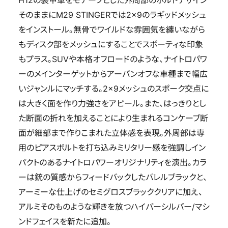
H12の装甲車をモチーフとした外周部のボルトデザイン
そのままにM29 STINGERでは2×9のラギッドメッシュ
をインストール。無骨でワイルドな雰囲気を纏いながら
もディスク部をメッシュにすることでスポーティな印象
もプラス。SUVや本格オフロードのような、ナイトロパワ
ーのメインターゲットからアーバンオフな車種まで幅広
いジャンルにマッチする。2×9メッシュのスポーク交点に
は大きく面を作り力強さをアピール。また、はっきりとし
た断面の折れを加えることにより生まれるコンケーブ断
面が細部まで作りこまれた立体感を表現。外周部は専
用のピアスボルトを打ち込みミリタリー感を強調しイン
パクトのあるナイトロパワーオリジナリティを演出。カラ
ーは銃の質感からフィードバックしたバレルブラックと、
アーミーな仕上げのセミグロスブラッククリアに加え、
アルミそのものような輝きを放つハイパーシルバー/マシ
ンドフェイスを新たに追加。