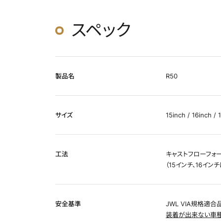
スペック
製品名
R50
サイズ
15inch / 16inch / 
工法
キャストフローフォ
（15インチ、16イ
安全基準
JWL VIA規格適合
装着が出来ない車種