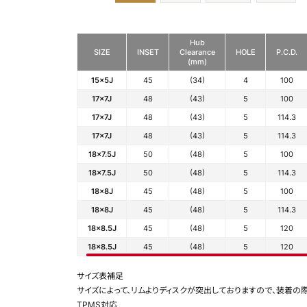
Hub
SIZE
INSET
Clearance
HOLE
P.C.D.
(mm)
15x5J
45
(34)
4
100
17x7J
48
(43)
5
100
17x7J
48
(43)
5
114.3
17x7J
48
(43)
5
114.3
18x7.5J
50
(48)
5
100
18x7.5J
50
(48)
5
114.3
18x8J
45
(48)
5
100
18x8J
45
(48)
5
114.3
18x8.5J
45
(48)
5
120
18x8.5J
45
(48)
5
120
サイズ表補足
サイズによって、リムよりディスクが突出しておりますので、装着の
TPMS対応