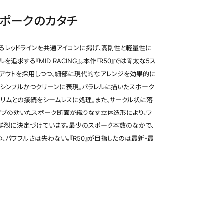
スポークのカタチ
ホイール検索
るレッドラインを共通アイコンに掲げ、高剛性と軽量性に
追求する『MID RACING』。本作『R50』では骨太な5ス
イアウトを採用しつつ、細部に現代的なアレンジを効果的に
りシンプルかつクリーンに表現。パラレルに描いたスポーク
、リムとの接続をシームレスに処理。また、サークル状に落
イブの効いたスポーク断面が織りなす立体造形により、ワ
鮮烈に決定づけています。最少のスポーク本数のなかで、
ホワイト/リムレッドライン(WRR)(18x9.5J)
、パワフルさは失わない。『R50』が目指したのは最新・最