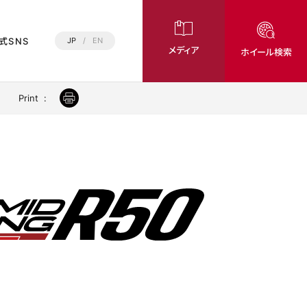
式SNS
JP
/
EN
メディア
ホイール検索
Print
: