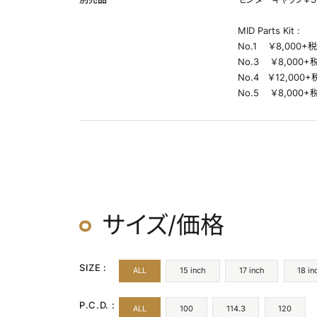
MID Parts Kit :
No.1 ￥8,000+税
No.3 ￥8,000+税
No.4 ￥12,000+
No.5 ￥8,000+税
サイズ/価格
SIZE :
ALL
15 inch
17 inch
18 in
P.C.D. :
ALL
100
114.3
120