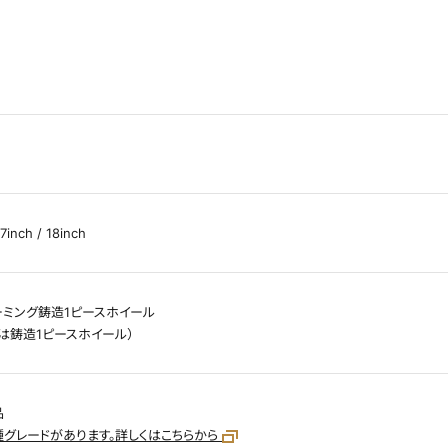
17inch / 18inch
ーミング鋳造1ピースホイール
ンチは鋳造1ピースホイール）
品
グレードがあります。詳しくはこちらから