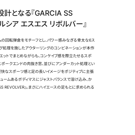
となる『GARCIA SS
/ ガルシア エスエス リボルバー』
ホイール検索
ムの回転弾倉をモチーフとし、パワー感みなぎる骨太な6ス
ング処理を施したアウターリングのコンビネーションが本作
エットでまとめながらも、コンケイブ感を際立たせるスポ
スポークエンドの肉抜き窓、並びにアンダーカット処理とい
軽快なスポーツ感と足の長いイメージをポジティブに主張
リュームあるボディマスにジャストバランスで溶け込み、か
S REVOLVER』。まさにハイエースの足もとに求められる