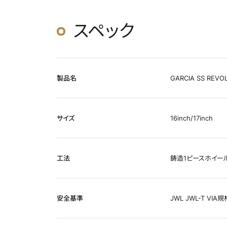
スペック
製品名
GARCIA SS REVO
サイズ
16inch/17inch
工法
鋳造1ピースホイー
安全基準
JWL JWL-T VI