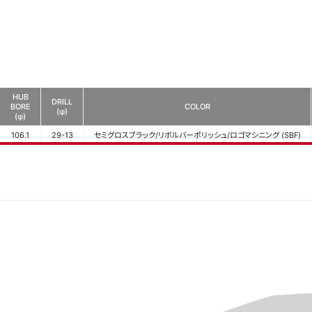
HUB
DRILL
BORE
COLOR
(φ)
(φ)
106.1
29-13
セミグロスブラック/リボルバーポリッシュ/ロゴマシニング (SBF)