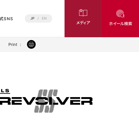
式SNS
JP
/
EN
メディア
ホイール検索
Print
: