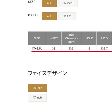
SIZE :
ALL
17 inch
P.C.D. :
ALL
139.7
Hub
SIZE
INSET
Clearance
HOLE
P.C.D.
(mm)
17x6.5J
38
(33)
6
139.7
フェイスデザイン
16 inch
17 inch