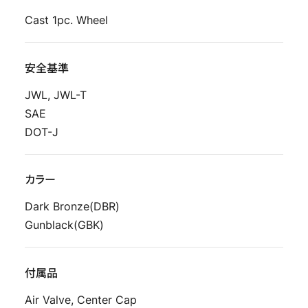
Cast 1pc. Wheel
安全基準
JWL, JWL-T
SAE
DOT-J
カラー
Dark Bronze(DBR)
Gunblack(GBK)
付属品
Air Valve, Center Cap