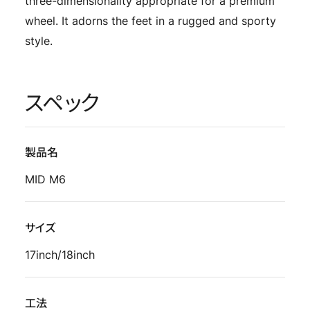
three-dimensionality appropriate for a premium
wheel. It adorns the feet in a rugged and sporty
style.
スペック
製品名
MID M6
サイズ
17inch/18inch
工法