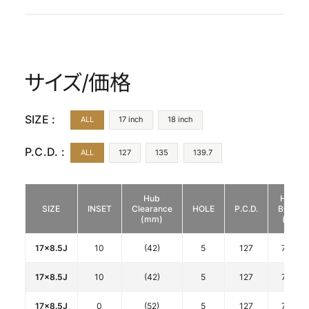
サイズ/価格
SIZE :
ALL
17 inch
18 inch
P.C.D. :
ALL
127
135
139.7
Hub
HUB
SIZE
INSET
Clearance
HOLE
P.C.D.
BORE
(mm)
(φ)
17x8.5J
10
(42)
5
127
71.7
17x8.5J
10
(42)
5
127
71.7
17x8.5J
0
(52)
5
127
71.7