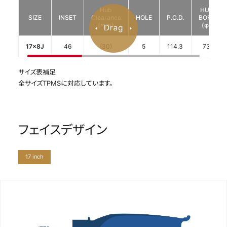
Hub
HUB
SIZE
INSET
Clearance
HOLE
P.C.D.
BORE
(mm)
(φ)
17x8J
46
(30)
5
114.3
73
サイズ表補足
全サイズTPMSに対応しています。
フェイスデザイン
17 inch