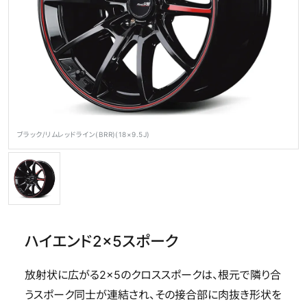
公式SNS
ブラック/リムレッドライン(BRR)(18×9.5J)
メディア
ホイール検索
ハイエンド2×5スポーク
放射状に広がる2×5のクロススポークは、根元で隣り合
うスポーク同士が連結され、その接合部に肉抜き形状を