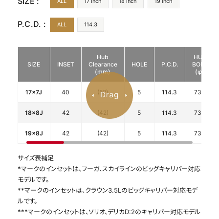
SIZE :
ALL
17 inch
18 inch
19 inch
P.C.D. :
ALL
114.3
Hub
HUB
SIZE
INSET
Clearance
HOLE
P.C.D.
BORE
(mm)
(φ)
17x7J
40
(52)
5
114.3
73.1
18x8J
42
(42)
5
114.3
73.1
19x8J
42
(42)
5
114.3
73.1
サイズ表補足
*マークのインセットは、フーガ、スカイラインのビッグキャリパー対応
モデルです。
**マークのインセットは、クラウン3.5Lのビッグキャリパー対応モデ
ルです。
***マークのインセットは、ソリオ、デリカD:2のキャリパー対応モデル