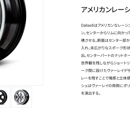
アメリカンレー
Dallas6はアメリカンなレー
ン。センターからリムに向かっ
彿させる。断面はセンター部
入れ、末広がりなスポーク形状
出。センターパートのナットホ
世界観を残しながらショートリ
ーク間に設けたヴァーレイデザ
セミグロスブラック/デュアルポリッシュ(SBP)(17×6.5J)
レーを残すことで塊感と立体感
シュはヴァーレイの両側にポ
を演出する。