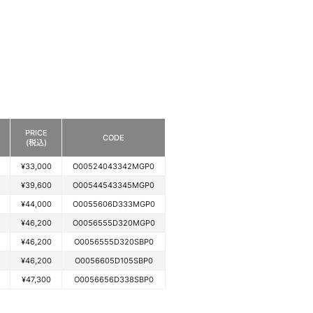
PRICE
CODE
(税込)
¥33,000
O00524043342MGP0
¥39,600
O00544543345MGP0
¥44,000
O0055606D333MGP0
¥46,200
O0056555D320MGP0
¥46,200
O0056555D320SBP0
¥46,200
O0056605D105SBP0
¥47,300
O0056656D338SBP0