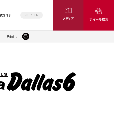
式SNS
JP
/
EN
メディア
ホイール検索
Print
: