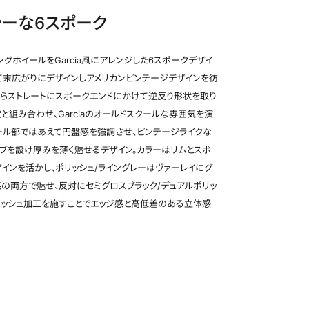
シーな6スポーク
ホイール検索
シングホイールをGarcia風にアレンジした6スポークデザイ
て末広がりにデザインしアメリカンビンテージデザインを彷
からストレートにスポークエンドにかけて逆反り形状を取り
と組み合わせ、Garciaのオールドスクールな雰囲気を演
ール部ではあえて円盤感を強調させ、ビンテージライクな
ブを設け厚みを薄く魅せるデザイン。カラーはリムとスポ
インを活かし、ポリッシュ/ライングレーはヴァーレイにグ
セミグロスブラック/デュアルポリッシュ(SBP)(16×6
の両方で魅せ、反対にセミグロスブラック/デュアルポリッ
リッシュ加工を施すことでエッジ感と高低差のある立体感