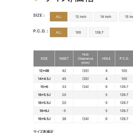
SIZE :
ALL
12 inch
14 inch
15 in
P.C.D. :
ALL
100
139.7
Hub
SIZE
INSET
Clearance
HOLE
P.C.D.
(mm)
12x4B
42
(35)
4
100
14x4.5J
45
(35)
4
100
15x6
33
(34)
6
139.7
16x5.5J
20
5
139.7
16x5.5J
20
5
139.7
16x6J
-5
5
139.7
16x6.5J
38
(34)
6
139.7
サイズ表補足